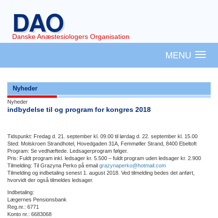
Gå
DAO
til
hovedindhold
Danske Anæstesiologers Organisation
Toggl
navig
Nyheder
Nyheder
indbydelse til og program for kongres 2018
Tidspunkt: Fredag d. 21. september kl. 09.00 til lørdag d. 22. september kl. 15.00
Sted: Molskroen Strandhotel, Hovedgaden 31A, Femmøller Strand, 8400 Ebeltoft
Program: Se vedhæftede. Ledsagerprogram følger.
Pris: Fuldt program inkl. ledsager kr. 5.500 – fuldt program uden ledsager kr. 2.900
Tilmelding: Til Grazyna Perko på email
grazynaperko@hotmail.com
Tilmelding og indbetaling senest 1. august 2018. Ved tilmelding bedes det anført,
hvorvidt der også tilmeldes ledsager.
Indbetaling:
Lægernes Pensionsbank
Reg.nr.: 6771
Konto nr.: 6683068