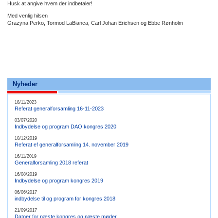
Husk at angive hvem der indbetaler!
Med venlig hilsen
Grazyna Perko, Tormod LaBianca, Carl Johan Erichsen og Ebbe Rønholm
Nyheder
18/11/2023
Referat generalforsamling 16-11-2023
03/07/2020
Indbydelse og program DAO kongres 2020
10/12/2019
Referat ef generalforsamling 14. november 2019
16/11/2019
Generalforsamling 2018 referat
16/08/2019
Indbydelse og program kongres 2019
06/06/2017
indbydelse til og program for kongres 2018
21/09/2017
Datoer for næste kongres og næste møder